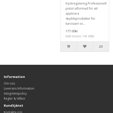
tryckregulering.Professionell
pistol utformad för att
applicera
skyddsprodukter för
karosseri oc..
177.00kr
Exkl moms: 141.60kr
Information
Om oss
Leverans Information
Integritetspolicy
Regler & Villkor
Kundtjänst
Kontakta oss