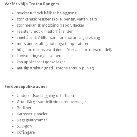
Varför välja Troton Rangers
mycket tuff och hållbar beläggning
stor kemisk resistens (olja, bensin, vatten, salt)
stor mekanisk motstånd (repor, fläckar)
resistent mot klimatförhållanden
innehåller UV-filter som förhindrar färg blekning
motståndskraftig mot höga temperaturer
högt korrosionsskydd (innehåller antikorrosiva medel).
ljudisoleringsegenskaper
kan appliceras i tjocka lager
antislipstruktur (med Trotons antislip pulver)
Fordonsapplikationer
Underredsbeläggning och chassi
Grundfärg - speciellt vid bilrenoveringar
Bedliner
Karosseri paneler
Bagageutrymmen
SUV-golv
Kofångare