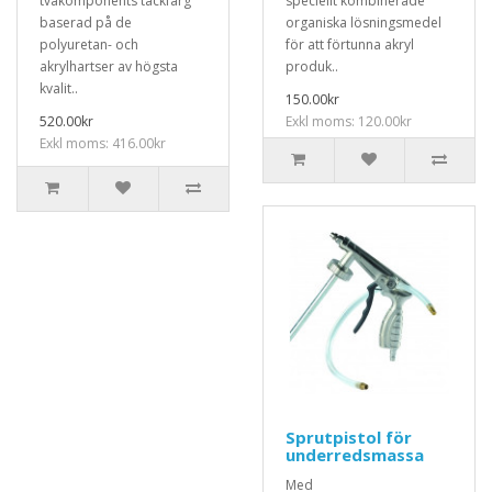
tvåkomponents täckfärg
speciellt kombinerade
baserad på de
organiska lösningsmedel
polyuretan- och
för att förtunna akryl
akrylhartser av högsta
produk..
kvalit..
150.00kr
520.00kr
Exkl moms: 120.00kr
Exkl moms: 416.00kr
Sprutpistol för
underredsmassa
Med