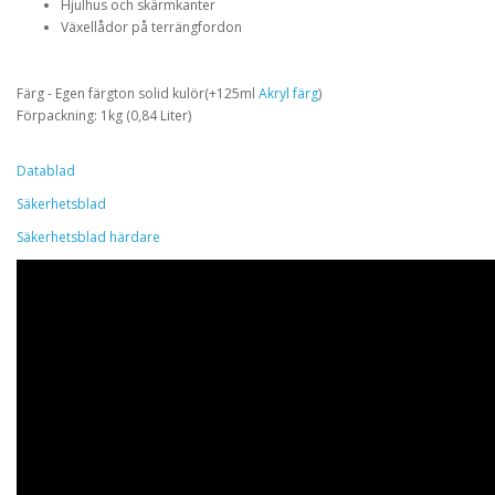
Hjulhus och skärmkanter
Växellådor på terrängfordon
Färg -
Egen färgton solid kulör(+125ml
Akryl färg
)
Förpackning:
1kg (0,84 Liter)
Datablad
Säkerhetsblad
Säkerhetsblad härdare